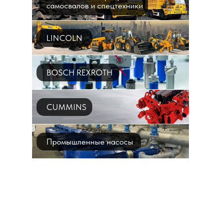
самосвалов и спецтехники
LINCOLN
BOSCH REXROTH
CUMMINS
Промышленные насосы