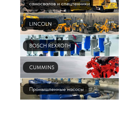
самосвалов и спецтехники
LINCOLN
BOSCH REXROTH
CUMMINS
Промышленные насосы