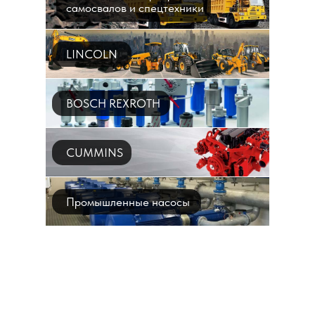
самосвалов и спецтехники
LINCOLN
BOSCH REXROTH
CUMMINS
Промышленные насосы