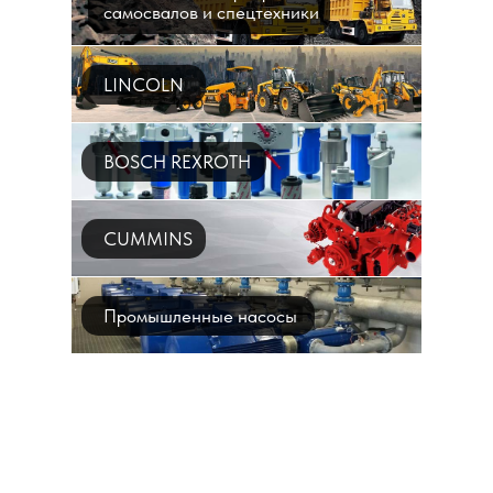
самосвалов и спецтехники
LINCOLN
BOSCH REXROTH
CUMMINS
Промышленные насосы