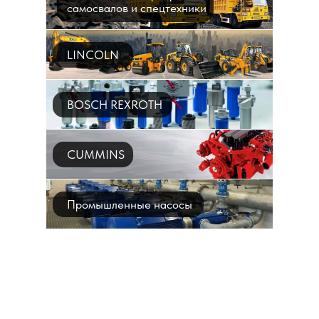
самосвалов и спецтехники
LINCOLN
BOSCH REXROTH
CUMMINS
Промышленные насосы