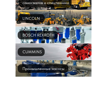
самосвалов и спецтехники
LINCOLN
BOSCH REXROTH
CUMMINS
Промышленные насосы