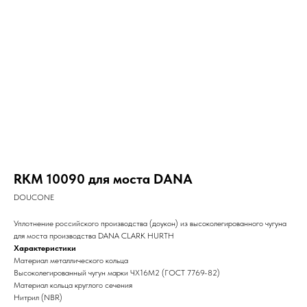
RKM 10090 для моста DANA
DOUCONE
Уплотнение российского производства (доукон) из высоколегированного чугуна
для моста производства DANA CLARK HURTH
Характеристики
Материал металлического кольца
Высоколегированный чугун марки ЧХ16М2 (ГОСТ 7769-82)
Материал кольца круглого сечения
Нитрил (NBR)