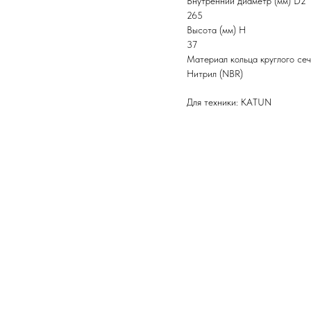
Внутренний диаметр (мм) D2
265
Высота (мм) H
37
Материал кольца круглого се
Нитрил (NBR)
Для техники: KATUN