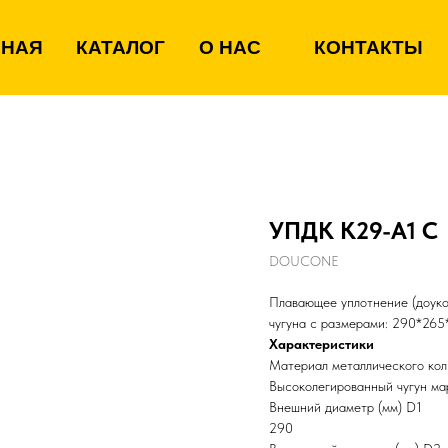
ВНАЯ
КАТАЛОГ
О НАС
КОНТАКТЫ
УПДК К29-А1 С
DOUCONE
Плавающее уплотнение (доуко
чугуна с размерами: 290*265
Характеристики
Материал металлического кол
Высоколегированный чугун м
Внешний диаметр (мм) D1
290