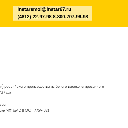
instarsmol@instar67.ru
(4812) 22-97-98 8-800-707-96-98
н) российского производства из белого высоколегированного
*37 мм
ьца
арки ЧХ16М2 (ГОСТ 7769-82)