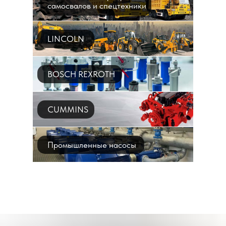
самосвалов и спецтехники
LINCOLN
BOSCH REXROTH
CUMMINS
Промышленные насосы