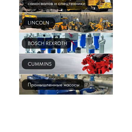
самосвалов и спецтехники
LINCOLN
BOSCH REXROTH
CUMMINS
Промышленные насосы