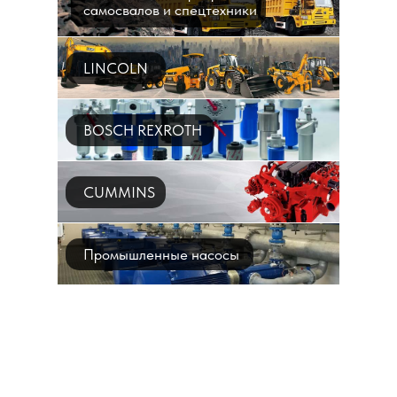
самосвалов и спецтехники
LINCOLN
BOSCH REXROTH
CUMMINS
Промышленные насосы