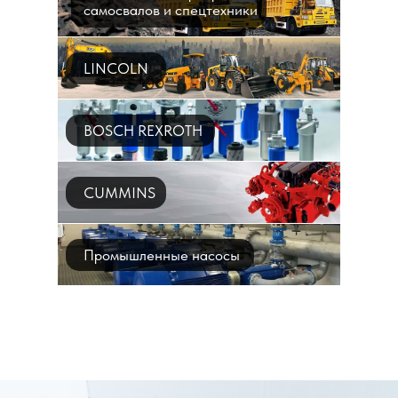
самосвалов и спецтехники
LINCOLN
BOSCH REXROTH
CUMMINS
Промышленные насосы