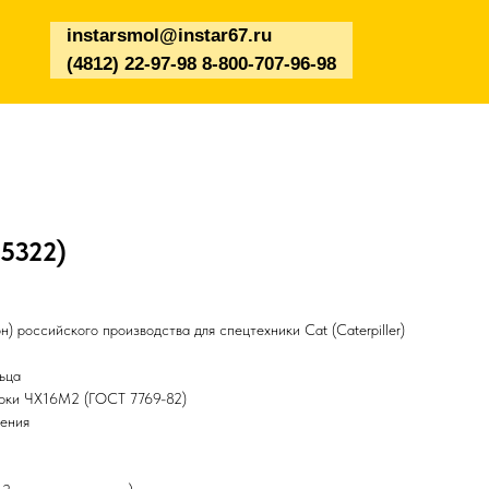
instarsmol@instar67.ru
(4812) 22-97-98 8-800-707-96-98
E5322)
) российского производства для спецтехники Cat (Caterpiller)
ьца
арки ЧХ16М2 (ГОСТ 7769-82)
чения