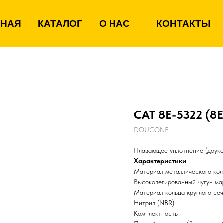
ВНАЯ
КАТАЛОГ
О НАС
КОНТАКТЫ
CAT 8E-5322 (8
DOUCONE
Плавающее уплотнение (доукон
Характеристики
Материал металлического кол
Высоколегированный чугун м
Материал кольца круглого се
Нитрил (NBR)
Комплектность