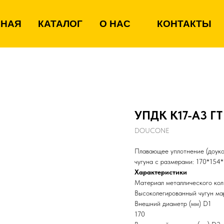
ВНАЯ
КАТАЛОГ
О НАС
КОНТАКТЫ
УПДК К17-А3 Г
DOUCONE
Плавающее уплотнение (доуко
чугуна с размерами: 170*154
Характеристики
Материал металлического кол
Высоколегированный чугун м
Внешний диаметр (мм) D1
170