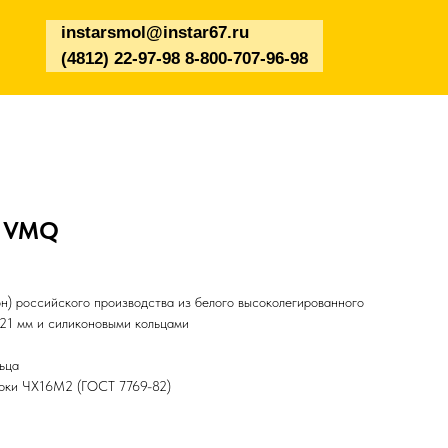
instarsmol@instar67.ru
(4812) 22-97-98 8-800-707-96-98
Т VMQ
н) российского производства из белого высоколегированного
*21 мм и силиконовыми кольцами
ьца
арки ЧХ16М2 (ГОСТ 7769-82)