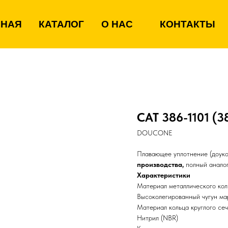
ВНАЯ
КАТАЛОГ
О НАС
КОНТАКТЫ
CAT 386-1101 (3
DOUCONE
Плавающее уплотнение (доуко
производства,
полный аналог
Характеристики
Материал металлического кол
Высоколегированный чугун м
Материал кольца круглого се
Нитрил (NBR)