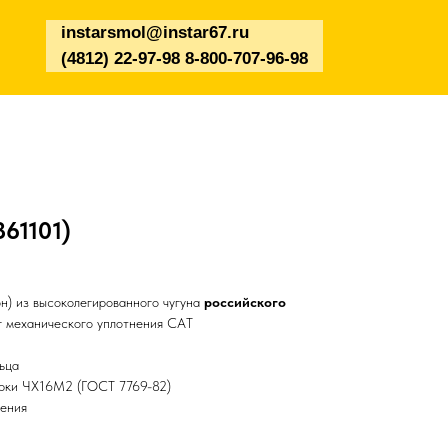
instarsmol@instar67.ru
(4812) 22-97-98 8-800-707-96-98
861101)
н) из высоколегированного чугуна
российского
 механического уплотнения CAT
ьца
арки ЧХ16М2 (ГОСТ 7769-82)
чения