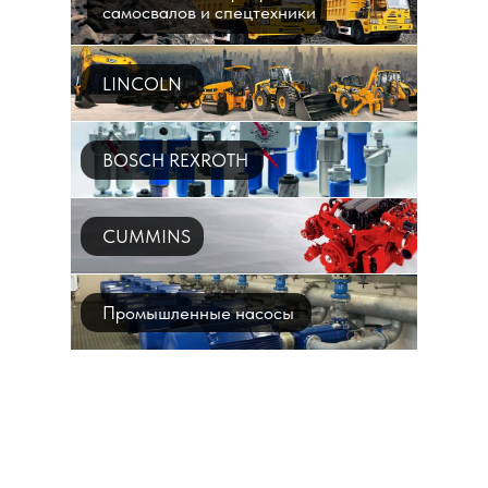
самосвалов и спецтехники
LINCOLN
BOSCH REXROTH
CUMMINS
Промышленные насосы