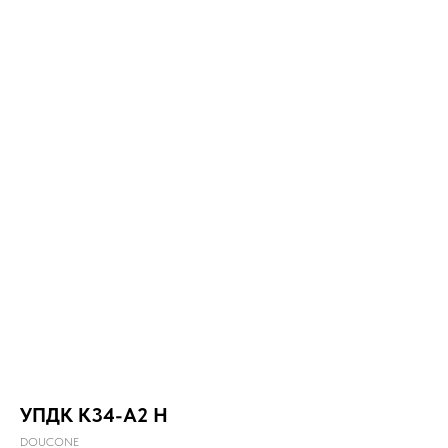
УПДК К34-А2 Н
DOUCONE