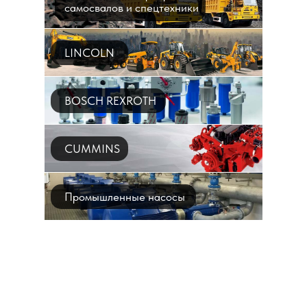
самосвалов и спецтехники
LINCOLN
BOSCH REXROTH
CUMMINS
Промышленные насосы