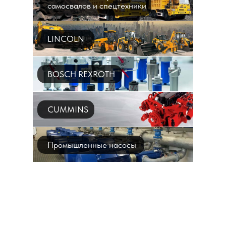
самосвалов и спецтехники
LINCOLN
BOSCH REXROTH
CUMMINS
Промышленные насосы