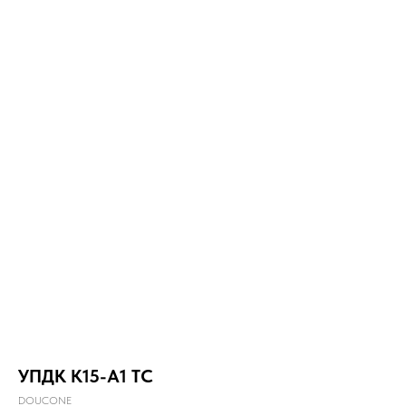
УПДК К15-А1 ТС
DOUCONE