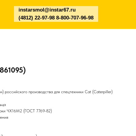
instarsmol@instar67.ru
(4812) 22-97-98 8-800-707-96-98
3861095)
) российского производства для спецтехники Cat (Caterpiller)
ьца
арки ЧХ16М2 (ГОСТ 7769-82)
чения