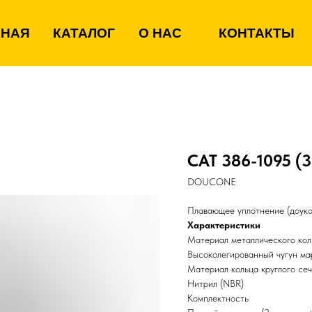
ВНАЯ
КАТАЛОГ
О НАС
КОНТАКТЫ
CAT 386-1095 (
DOUCONE
Плавающее уплотнение (доукон
Характеристики
Материал металлического кол
Высоколегированный чугун м
Материал кольца круглого се
Нитрил (NBR)
Комплектность