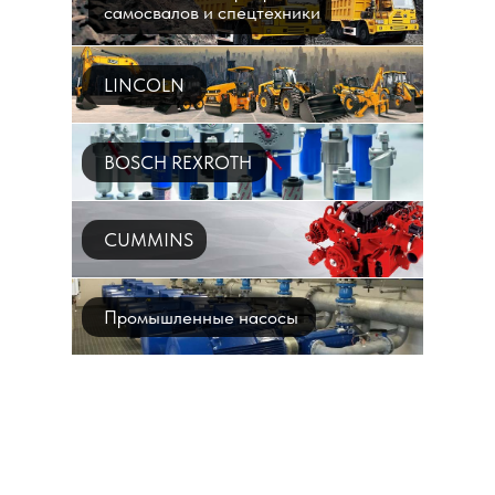
самосвалов и спецтехники
LINCOLN
BOSCH REXROTH
CUMMINS
Промышленные насосы