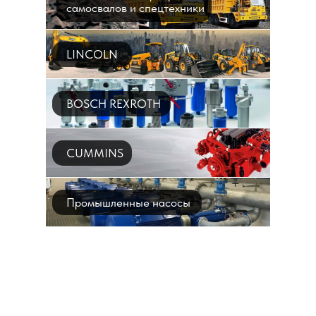
самосвалов и спецтехники
LINCOLN
BOSCH REXROTH
CUMMINS
Промышленные насосы