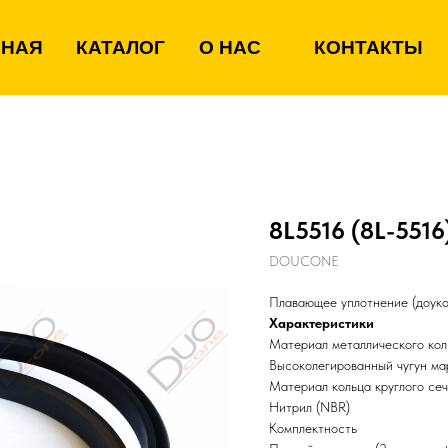
ВНАЯ
КАТАЛОГ
О НАС
КОНТАКТЫ
8L5516 (8L-5516
DOUCONE
Плавающее уплотнение (доукон
Характеристики
Материал металлического кол
Высоколегированный чугун м
Материал кольца круглого се
Нитрил (NBR)
Комплектность