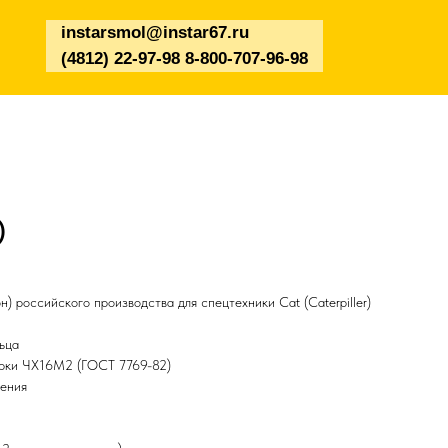
instarsmol@instar67.ru
(4812) 22-97-98 8-800-707-96-98
)
) российского производства для спецтехники Cat (Caterpiller)
ьца
арки ЧХ16М2 (ГОСТ 7769-82)
чения