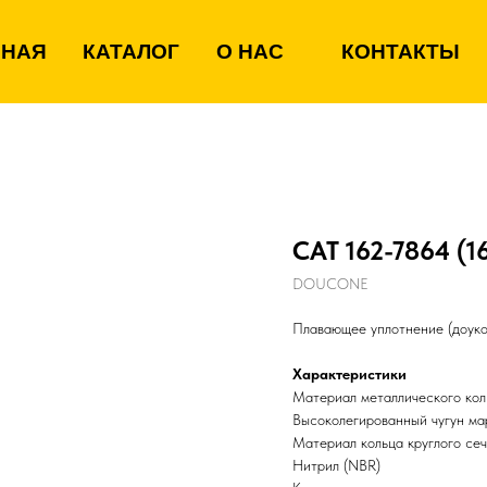
ВНАЯ
КАТАЛОГ
О НАС
КОНТАКТЫ
CAT 162-7864 (1
DOUCONE
Плавающее уплотнение (доукон
Характеристики
Материал металлического кол
Высоколегированный чугун м
Материал кольца круглого се
Нитрил (NBR)