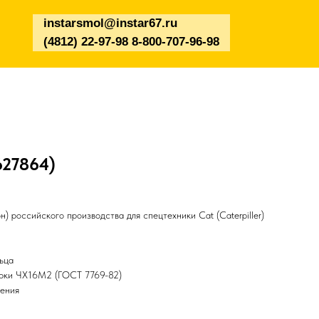
instarsmol@instar67.ru
(4812) 22-97-98 8-800-707-96-98
627864)
) российского производства для спецтехники Cat (Caterpiller)
ьца
арки ЧХ16М2 (ГОСТ 7769-82)
чения