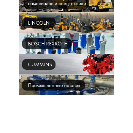
самосвалов и спецтехники
LINCOLN
BOSCH REXROTH
CUMMINS
Промышленные насосы