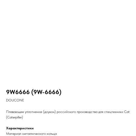
9W6666 (9W-6666)
DOUCONE
Плавающее уплотнение (доукон) российского производства для спецтехники Cat
(Caterpiller)
Характеристики
Материал металлического кольца