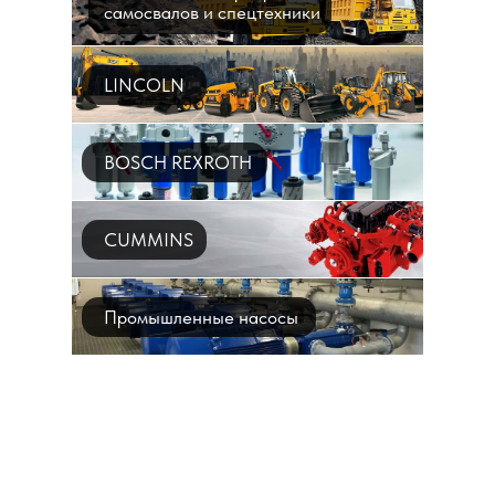
самосвалов и спецтехники
LINCOLN
BOSCH REXROTH
CUMMINS
Промышленные насосы