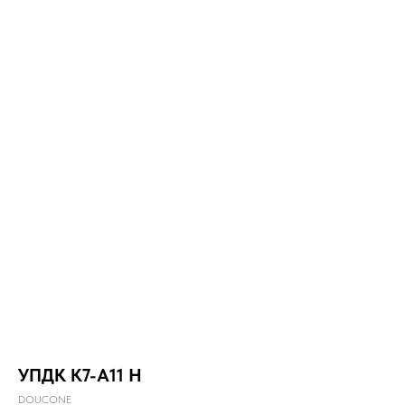
УПДК К7-А11 Н
DOUCONE