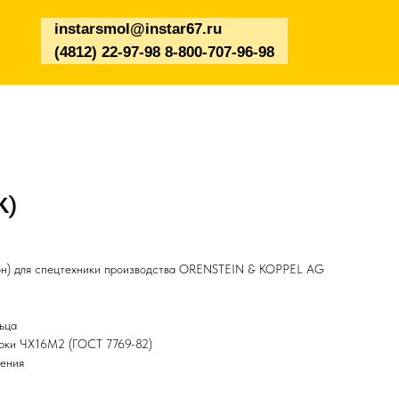
instarsmol@instar67.ru
(4812) 22-97-98 8-800-707-96-98
K)
он) для спецтехники производства ORENSTEIN & KOPPEL AG
ьца
арки ЧХ16М2 (ГОСТ 7769-82)
чения