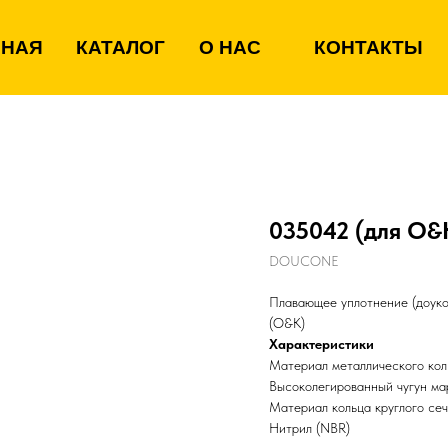
ВНАЯ
КАТАЛОГ
О НАС
КОНТАКТЫ
035042 (для O&
DOUCONE
Плавающее уплотнение (доук
(O&K)
Характеристики
Материал металлического кол
Высоколегированный чугун м
Материал кольца круглого се
Нитрил (NBR)