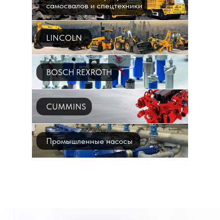
самосвалов и спецтехники
LINCOLN
BOSCH REXROTH
CUMMINS
Промышленные насосы