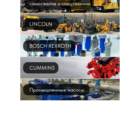
самосвалов и спецтехники
LINCOLN
BOSCH REXROTH
CUMMINS
Промышленные насосы