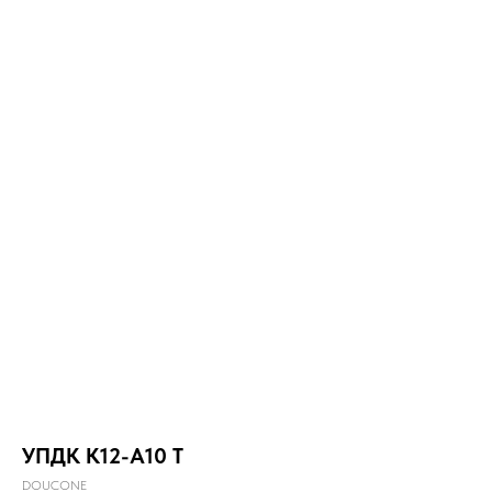
УПДК К12-А10 Т
DOUCONE