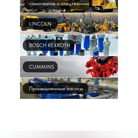
самосвалов и спецтехники
LINCOLN
BOSCH REXROTH
CUMMINS
Промышленные насосы