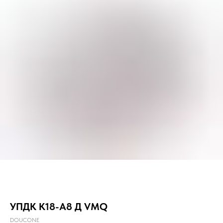
УПДК К18-А8 Д VMQ
DOUCONE