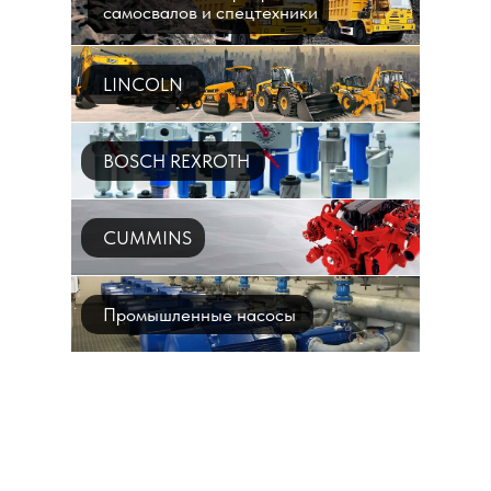
самосвалов и спецтехники
LINCOLN
BOSCH REXROTH
CUMMINS
Промышленные насосы