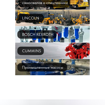
самосвалов и спецтехники
LINCOLN
BOSCH REXROTH
CUMMINS
Промышленные насосы