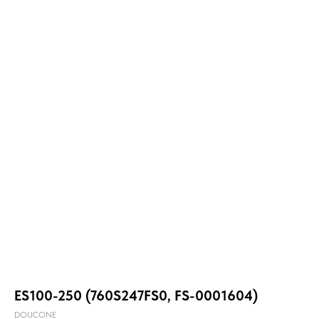
ES100-250 (760S247FS0, FS-0001604)
DOUCONE