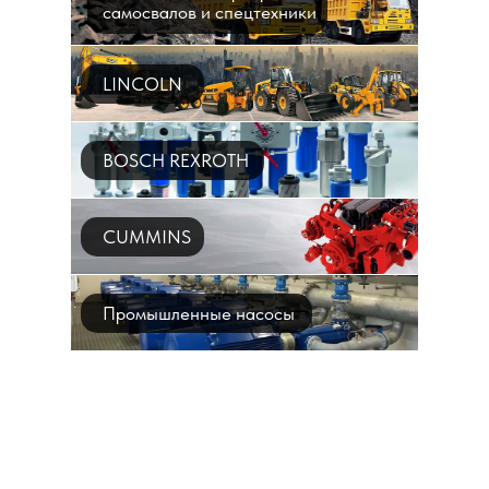
самосвалов и спецтехники
LINCOLN
BOSCH REXROTH
CUMMINS
Промышленные насосы