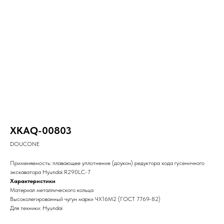
XKAQ-00803
DOUCONE
Применяемость: плавающее уплотнение (доукон) редуктора хода гусеничного
экскаватора Hyundai R290LC-7
Характеристики
Материал металлического кольца
Высоколегированный чугун марки ЧХ16М2 (ГОСТ 7769-82)
Для техники: Hyundai