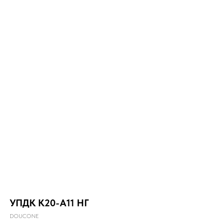
УПДК К20-А11 НГ
DOUCONE