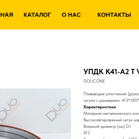
ВНАЯ
КАТАЛОГ
О НАС
КОНТАКТЫ
УПДК К41-А2 Т
DOUCONE
Плавающее уплотнение (доуко
чугуна с размерами: 413*385
Характеристики
Материал металлического кол
Высоколегированный чугун м
Внешний диаметр (мм) D1
413