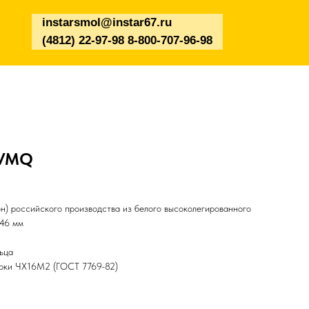
instarsmol@instar67.ru
(4812) 22-97-98 8-800-707-96-98
 VMQ
н) российского производства из белого высоколегированного
*46 мм
ьца
арки ЧХ16М2 (ГОСТ 7769-82)