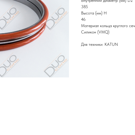
Внутренний диаметр (мм) D2
385
Высота (мм) H
46
Материал кольца круглого се
Силикон (VMQ)
Для техники: KATUN