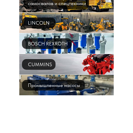
самосвалов и спецтехники
LINCOLN
BOSCH REXROTH
CUMMINS
Промышленные насосы