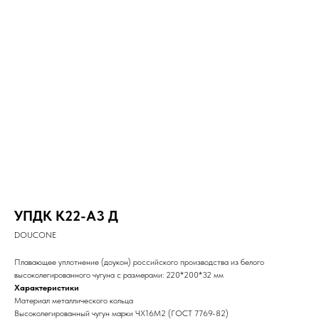
УПДК К22-А3 Д
DOUCONE
Плавающее уплотнение (доукон) российского производства из белого
высоколегированного чугуна с размерами: 220*200*32 мм
Характеристики
Материал металлического кольца
Высоколегированный чугун марки ЧХ16М2 (ГОСТ 7769-82)