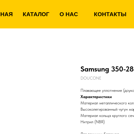
ВНАЯ
КАТАЛОГ
О НАС
КОНТАКТЫ
Samsung 350-2
DOUCONE
Плавающее уплотнение (доуко
Характеристики
Материал металлического кол
Высоколегированный чугун м
Материал кольца круглого се
Нитрил (NBR)