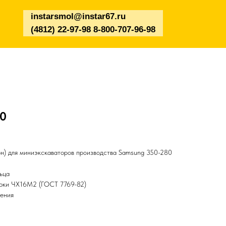
instarsmol@instar67.ru
(4812) 22-97-98 8-800-707-96-98
80
н) для миниэкскаваторов производства Samsung 350-280
ьца
арки ЧХ16М2 (ГОСТ 7769-82)
чения