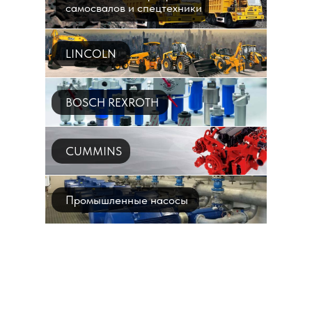
самосвалов и спецтехники
LINCOLN
BOSCH REXROTH
CUMMINS
Промышленные насосы