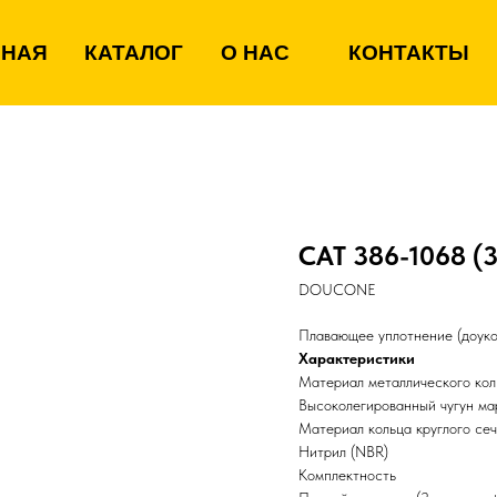
ВНАЯ
КАТАЛОГ
О НАС
КОНТАКТЫ
CAT 386-1068 (
DOUCONE
Плавающее уплотнение (доукон
Характеристики
Материал металлического кол
Высоколегированный чугун м
Материал кольца круглого се
Нитрил (NBR)
Комплектность