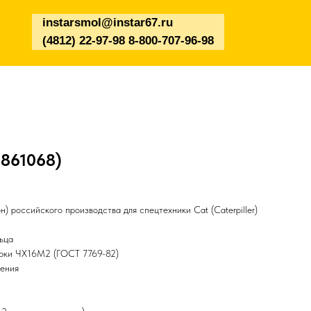
instarsmol@instar67.ru
(4812) 22-97-98 8-800-707-96-98
3861068)
) российского производства для спецтехники Cat (Caterpiller)
ьца
арки ЧХ16М2 (ГОСТ 7769-82)
чения