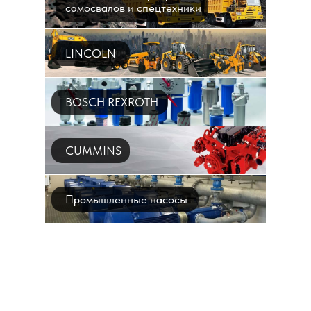
самосвалов и спецтехники
LINCOLN
BOSCH REXROTH
CUMMINS
Промышленные насосы