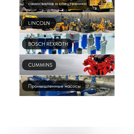
самосвалов и спецтехники
LINCOLN
BOSCH REXROTH
CUMMINS
Промышленные насосы