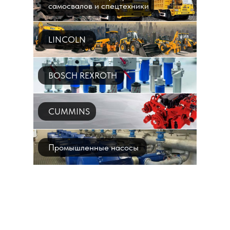
самосвалов и спецтехники
LINCOLN
BOSCH REXROTH
CUMMINS
Промышленные насосы