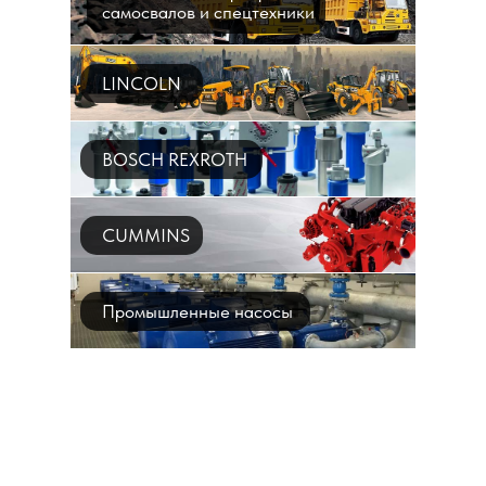
самосвалов и спецтехники
LINCOLN
BOSCH REXROTH
CUMMINS
Промышленные насосы