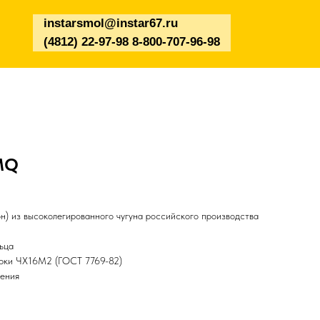
instarsmol@instar67.ru
(4812) 22-97-98 8-800-707-96-98
MQ
н) из высоколегированного чугуна российского производства
ьца
арки ЧХ16М2 (ГОСТ 7769-82)
чения