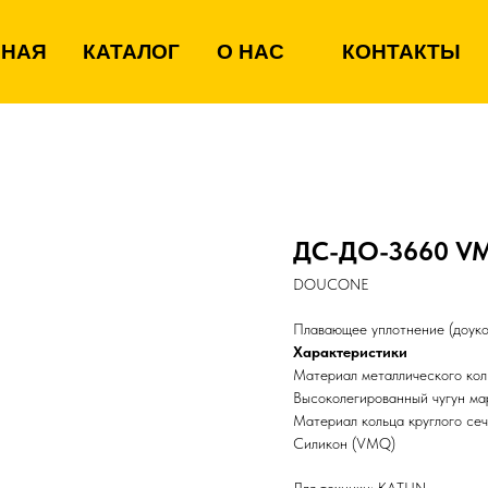
ВНАЯ
КАТАЛОГ
О НАС
КОНТАКТЫ
ДС-ДО-3660 V
DOUCONE
Плавающее уплотнение (доуко
Характеристики
Материал металлического кол
Высоколегированный чугун м
Материал кольца круглого се
Силикон (VMQ)