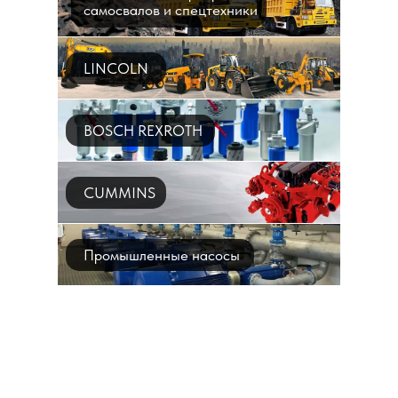
самосвалов и спецтехники
LINCOLN
BOSCH REXROTH
CUMMINS
Промышленные насосы