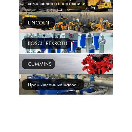
самосвалов и спецтехники
LINCOLN
BOSCH REXROTH
CUMMINS
Промышленные насосы