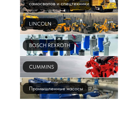
самосвалов и спецтехники
LINCOLN
BOSCH REXROTH
CUMMINS
Промышленные насосы