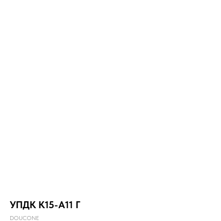
УПДК К15-А11 Г
DOUCONE