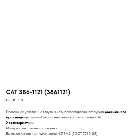
CAT 386-1121 (3861121)
DOUCONE
Плавающее уплотнение (доукон) из высоколегированного чугуна
российского
производства,
полный аналог механического уплотнения CAT
Характеристики
Материал металлического кольца
Высоколегированный чугун марки ЧХ16М2 (ГОСТ 7769-82)