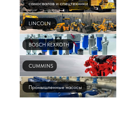
самосвалов и спецтехники
LINCOLN
BOSCH REXROTH
CUMMINS
Промышленные насосы