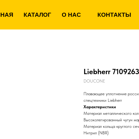
ВНАЯ
КАТАЛОГ
О НАС
КОНТАКТЫ
Liebherr 710926
DOUCONE
Плавающее уплотнение россий
спецтехники Liebherr
Характеристики
Материал металлического кол
Высоколегированный чугун м
Материал кольца круглого се
Нитрил (NBR)