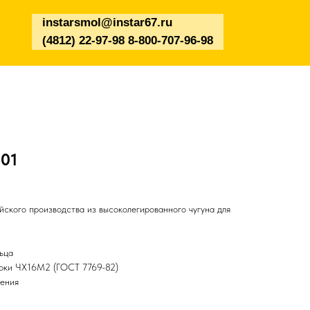
instarsmol@instar67.ru
(4812) 22-97-98 8-800-707-96-98
301
ского производства из высоколегированного чугуна для
ьца
арки ЧХ16М2 (ГОСТ 7769-82)
чения