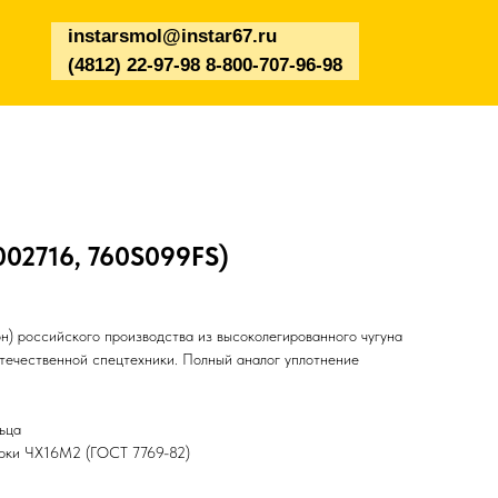
instarsmol@instar67.ru
(4812) 22-97-98 8-800-707-96-98
002716, 760S099FS)
н) российского производства из высоколегированного чугуна
отечественной спецтехники. Полный аналог уплотнение
ьца
арки ЧХ16М2 (ГОСТ 7769-82)