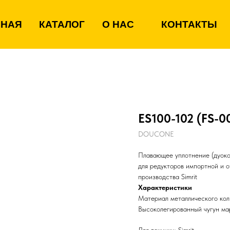
ВНАЯ
КАТАЛОГ
О НАС
КОНТАКТЫ
ES100-102 (FS-0
DOUCONE
Плавающее уплотнение (дуоко
для редукторов импортной и 
производства Simrit
Характеристики
Материал металлического кол
Высоколегированный чугун м